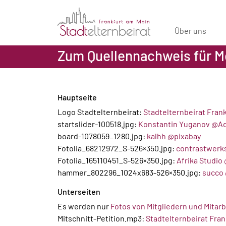
Über uns
Zum Quellennachweis für M
Hauptseite
Logo Stadtelternbeirat:
Stadtelternbeirat Fran
startslider-100518.jpg:
Konstantin Yuganov @A
board-1078059_1280.jpg:
kalhh @pixabay
Fotolia_68212972_S-526×350.jpg:
contrastwerk
Fotolia_165110451_S-526×350.jpg:
Afrika Studio
hammer_802296_1024x683-526×350.jpg:
succo
Unterseiten
Es werden nur
Fotos von Mitgliedern und Mitar
Mitschnitt-Petition.mp3:
Stadtelternbeirat Fran