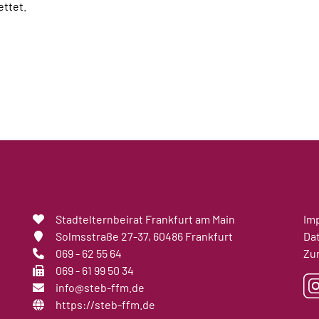
ettet.
Stadtelternbeirat Frankfurt am Main
Im
Solmsstraße 27-37
, 60486 Frankfurt
Da
069 - 62 55 64
Zu
069 - 61 99 50 34
info@steb-ffm.de
https://steb-ffm.de