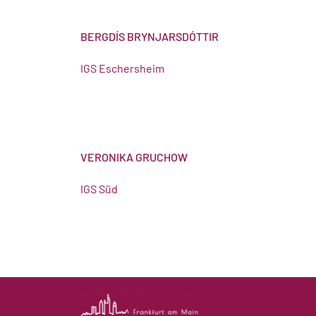
BERGDÍS BRYNJARSDÓTTIR
IGS Eschersheim
VERONIKA GRUCHOW
IGS Süd