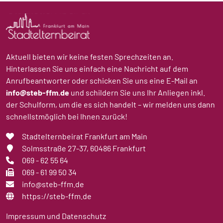
Aktuell bieten wir keine festen Sprechzeiten an.
Hinterlassen Sie uns einfach eine Nachricht auf dem
Anrufbeantworter oder schicken Sie uns eine E-Mail an
info@steb-ffm.de
und schildern Sie uns Ihr Anliegen inkl.
der Schulform, um die es sich handelt – wir melden uns dann
schnellstmöglich bei Ihnen zurück!
Stadtelternbeirat Frankfurt am Main
Solmsstraße 27-37
, 60486 Frankfurt
069 - 62 55 64
069 - 61 99 50 34
info@steb-ffm.de
https://steb-ffm.de
Impressum und Datenschutz