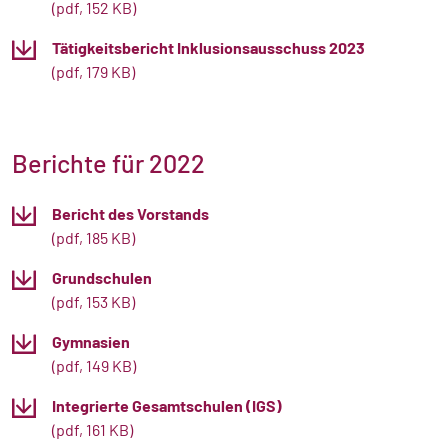
(pdf, 152 KB)
Tätigkeitsbericht Inklusionsausschuss 2023
(pdf, 179 KB)
Berichte für 2022
Bericht des Vorstands
(pdf, 185 KB)
Grundschulen
(pdf, 153 KB)
Gymnasien
(pdf, 149 KB)
Integrierte Gesamtschulen (IGS)
(pdf, 161 KB)