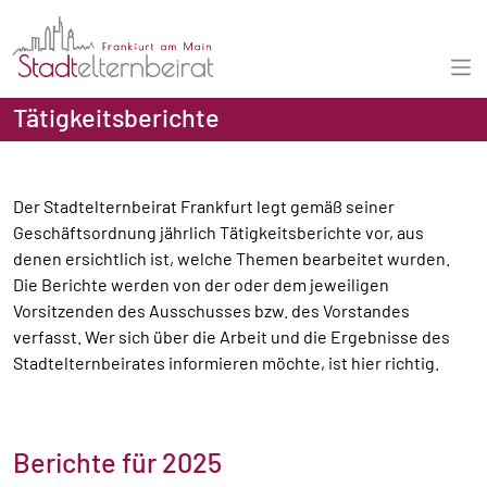
Tätigkeitsberichte
Der Stadtelternbeirat Frankfurt legt gemäß seiner
Geschäftsordnung jährlich Tätigkeitsberichte vor, aus
denen ersichtlich ist, welche Themen bearbeitet wurden.
Die Berichte werden von der oder dem jeweiligen
Vorsitzenden des Ausschusses bzw. des Vorstandes
verfasst. Wer sich über die Arbeit und die Ergebnisse des
Stadtelternbeirates informieren möchte, ist hier richtig.
Berichte für 2025