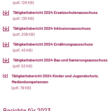
(pdf, 126 KB)
Tätigkeitsbericht 2024 Ersatzschulenausschuss
(pdf, 130 KB)
Tätigkeitsbericht 2024 Inklusionsausschuss
(pdf, 208 KB)
Tätigkeitsbericht 2024 Ernährungsausschuss
(pdf, 45 KB)
Tätigkeitsbericht 2024 Bau und Sanierungsausschuss
(pdf, 53 KB)
Tätigkeitsbericht 2024 Kinder und Jugendschutz,
Medienkompetenzen
(pdf, 78 KB)
Berichte für 2023