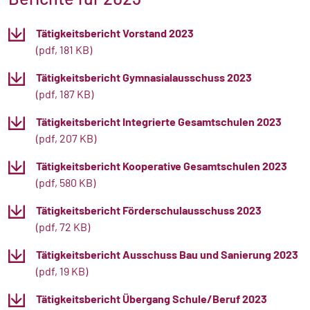
Tätigkeitsbericht Vorstand 2023
(pdf, 181 KB)
Tätigkeitsbericht Gymnasialausschuss 2023
(pdf, 187 KB)
Tätigkeitsbericht Integrierte Gesamtschulen 2023
(pdf, 207 KB)
Tätigkeitsbericht Kooperative Gesamtschulen 2023
(pdf, 580 KB)
Tätigkeitsbericht Förderschulausschuss 2023
(pdf, 72 KB)
Tätigkeitsbericht Ausschuss Bau und Sanierung 2023
(pdf, 19 KB)
Tätigkeitsbericht Übergang Schule/Beruf 2023